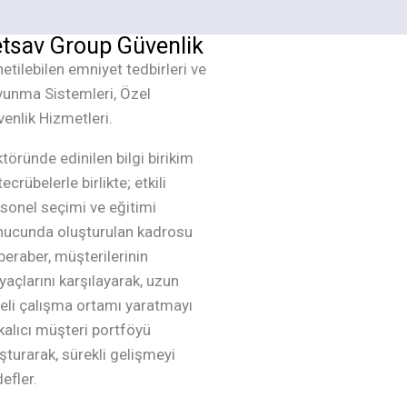
tsav Group Güvenlik
etilebilen emniyet tedbirleri ve
unma Sistemleri, Özel
enlik Hizmetleri.
töründe edinilen bilgi birikim
tecrübelerle birlikte; etkili
sonel seçimi ve eğitimi
nucunda oluşturulan kadrosu
 beraber, müşterilerinin
iyaçlarını karşılayarak, uzun
eli çalışma ortamı yaratmayı
kalıcı müşteri portföyü
şturarak, sürekli gelişmeyi
efler.