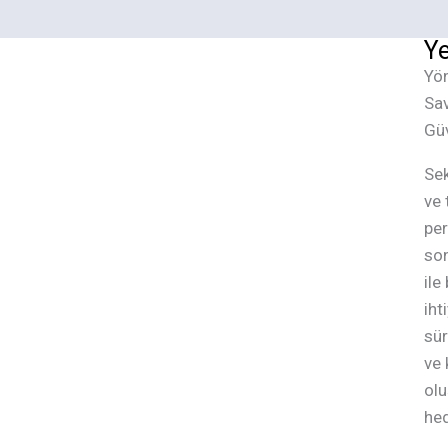
Ye
Yön
Sav
Güv
Sek
ve 
per
so
ile
iht
sür
ve 
olu
hed