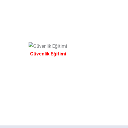
Güvenlik Eğitimi
Temizlik Hi