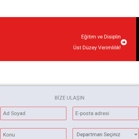
Eğitim ve Disiplin
Üst Düzey Verimlilik!
BİZE ULAŞIN