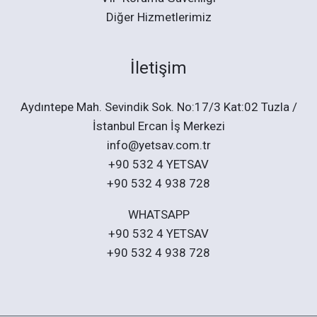
k
Diğer Hizmetlerimiz
İletişim
Aydıntepe Mah. Sevindik Sok. No:17/3 Kat:02 Tuzla /
İstanbul Ercan İş Merkezi
info@yetsav.com.tr
+90 532 4 YETSAV
+90 532 4 938 728
WHATSAPP
+90 532 4 YETSAV
+90 532 4 938 728