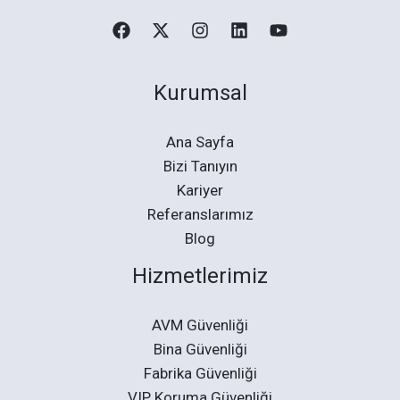
d
s
h
o
Kurumsal
u
l
Ana Sayfa
d
Bizi Tanıyın
b
Kariyer
e
Referanslarımız
l
Blog
e
Hizmetlerimiz
f
t
b
AVM Güvenliği
l
Bina Güvenliği
a
Fabrika Güvenliği
n
VIP Koruma Güvenliği