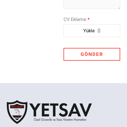
CV Ekleme
*
Yükle
GÖNDER
T
h
i
s
f
i
e
l