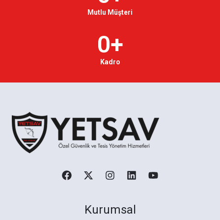
Mutlu Müşteri
0
+
Kadro
Kurumsal