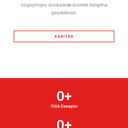
özgeçmişini doldurarak bizimle iletişime
geçebilirsin.
KARIYER
0
+
Yıllık Deneyim
0
+