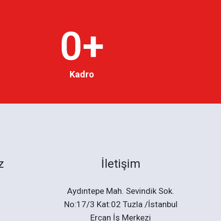
0
+
Kadro
z
İletişim
Aydıntepe Mah. Sevindik Sok.
No:17/3 Kat:02 Tuzla /İstanbul
Ercan İş Merkezi