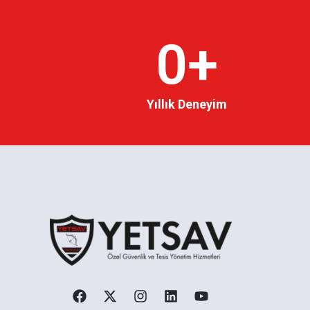
0
+
Yıllık Deneyim