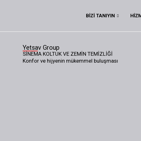
İçeriğe
atla
BIZI TANIYIN
HIZ
Yetsav Group
SINEMA KOLTUK VE ZEMIN TEMIZLIĞI
Konfor ve hijyenin mükemmel buluşması