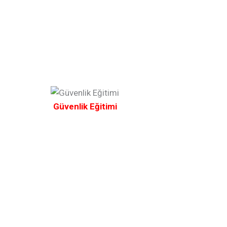
Güvenlik Eğitimi
Temizlik Hi